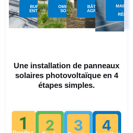
MAINTE
BUREAUX &
OMBRIERE
BÂTIMENTS
&
ENTREPÔTS
SOLAIRE
AGRICOLES
RÉPAR
Une installation de panneaux
solaires photovoltaïque en 4
étapes simples.
Rendez-