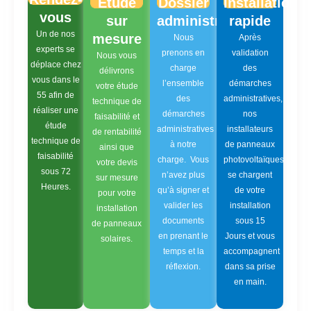
Étude
Dossier
Installation
vous
sur
administratif
rapide
Un de nos
mesure
Nous
Après
experts se
prenons en
validation
Nous vous
déplace chez
charge
des
délivrons
vous dans le
l’ensemble
démarches
votre étude
55 afin de
des
administratives,
technique de
réaliser une
démarches
nos
faisabilité et
étude
administratives
installateurs
de rentabilité
technique de
à notre
de panneaux
ainsi que
faisabilité
charge. Vous
photovoltaïques
votre devis
sous 72
n’avez plus
se chargent
sur mesure
Heures.
qu’à signer et
de votre
pour votre
valider les
installation
installation
documents
sous 15
de panneaux
en prenant le
Jours et vous
solaires.
temps et la
accompagnent
réflexion.
dans sa prise
en main.