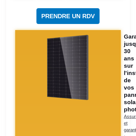
PRENDRE UN RDV
Gara
jusq
30
ans
sur
l'ins
de
vos
pan
sola
phot
Assur
et
garant