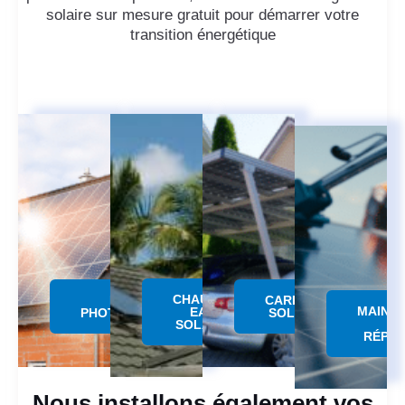
solaire sur mesure gratuit pour démarrer votre
transition énergétique
CHAUFFE
PANNEAU
CARPORT
MAINT
EAU
PHOTOVOLTAÏQUE
SOLAIRE
SOLAIRE
RÉPAR
Nous installons également vos