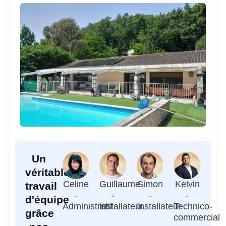
Un
véritable
Celine
Guillaume
Simon
Kelvin
travail
-
-
-
-
d'équipe
Administratif
installateur
Installateur
Technico-
grâce
commercial