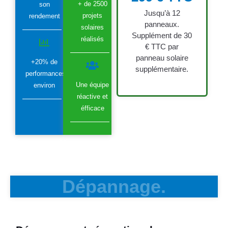
+ de 2500
son
Jusqu’à 12
projets
rendement
panneaux.
solaires
Supplément de 30
réalisés
€ TTC par
panneau solaire
+20% de
supplémentaire.
performances
Une équipe
environ
réactive et
éfficace
Dépannage.