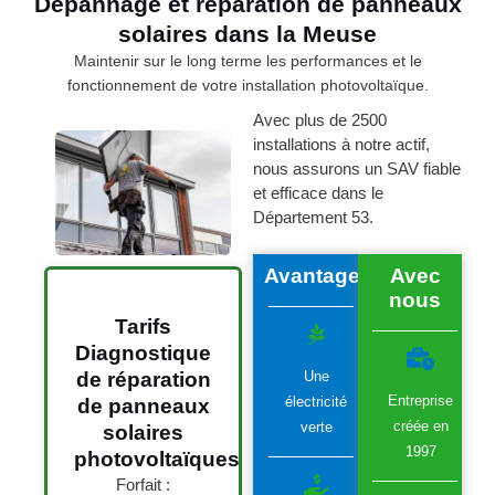
Dépannage et réparation de panneaux
solaires dans la Meuse
Maintenir sur le long terme les performances et le
fonctionnement de votre installation photovoltaïque.
Avec plus de 2500
installations à notre actif,
nous assurons un SAV fiable
et efficace dans le
Département 53.
Avantages
Avec
nous
Tarifs
Diagnostique
Une
de réparation
Entreprise
électricité
de panneaux
créée en
verte
solaires
1997
photovoltaïques
Forfait :