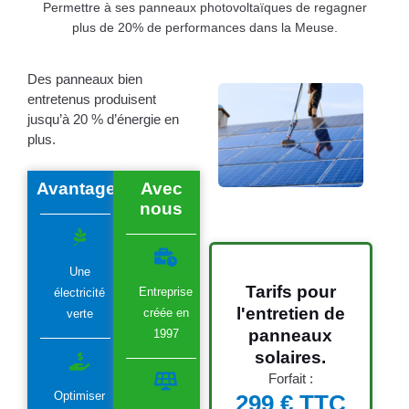
Permettre à ses panneaux photovoltaïques de regagner
plus de 20% de performances dans la Meuse.
Des panneaux bien
entretenus produisent
jusqu’à 20 % d’énergie en
plus.
Avantages
Avec
nous
Une
Tarifs pour
Entreprise
électricité
l'entretien de
créée en
verte
panneaux
1997
solaires.
Forfait :
Optimiser
299 € TTC