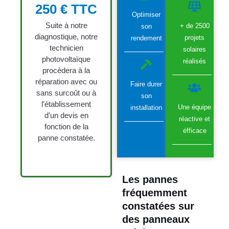
250 € TTC
Optimiser
Suite à notre
+ de 2500
son
diagnostique, notre
projets
rendement
technicien
solaires
photovoltaïque
réalisés
procèdera à la
réparation avec ou
Faire durer
sans surcoût ou à
son
l’établissement
Une équipe
installation
d’un devis en
réactive et
fonction de la
éfficace
panne constatée.
Les pannes
fréquemment
constatées sur
des panneaux