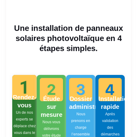
Une installation de panneaux
solaires photovoltaïque en 4
étapes simples.
Rendez-
Étude
Dossier
Installation
vous
sur
administratif
rapide
Un de nos
mesure
Nous
Après
experts se
prenons en
validation
Nous vous
déplace chez
charge
des
délivrons
vous dans le
l’ensemble
démarches
votre étude