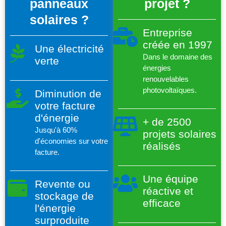
panneaux
projet ?
solaires ?
Entreprise
créée en 1997
Une électricité
Dans le domaine des
verte
énergies
renouvelables
photovoltaïques.
Diminution de
votre facture
d'énergie
+ de 2500
Jusqu'à 60%
projets solaires
d'économies sur votre
réalisés
facture.
Une équipe
Revente ou
réactive et
stockage de
efficace
l'énergie
surproduite