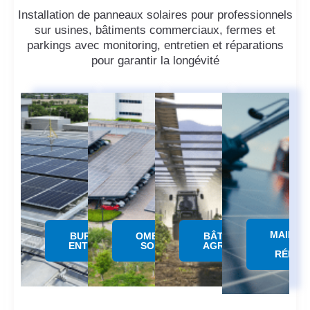
Installation de panneaux solaires pour professionnels
sur usines, bâtiments commerciaux, fermes et
parkings avec monitoring, entretien et réparations
pour garantir la longévité
MAINTE
BUREAUX &
OMBRIERE
BÂTIMENTS
&
ENTREPÔTS
SOLAIRE
AGRICOLES
RÉPAR