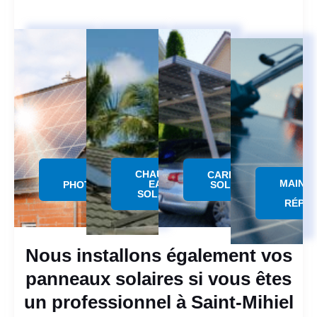
CHAUFFE
PANNEAU
CARPORT
MAINT
EAU
PHOTOVOLTAÏQUE
SOLAIRE
SOLAIRE
RÉPAR
Nous installons également vos
panneaux solaires si vous êtes
un professionnel à Saint-Mihiel