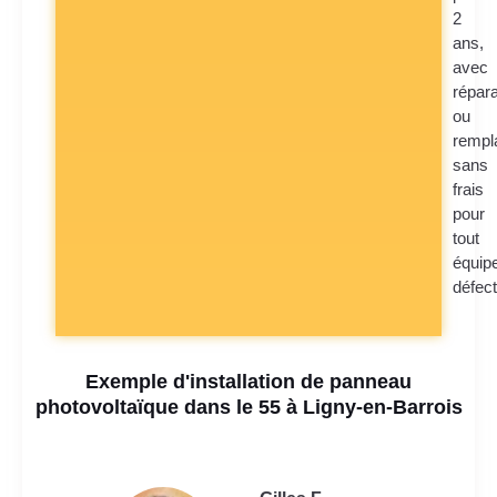
2
ans,
avec
répara
ou
rempl
sans
frais
pour
tout
équip
défec
Exemple d'installation de panneau
photovoltaïque dans le 55 à Ligny-en-Barrois