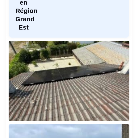
en
Région
Grand
Est