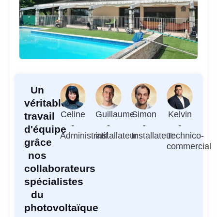
Un
véritable
Celine
Guillaume
Simon
Kelvin
travail
-
-
-
-
d'équipe
Administratif
installateur
Installateur
Technico-
grâce
commercial
nos
collaborateurs
spécialistes
du
photovoltaïque