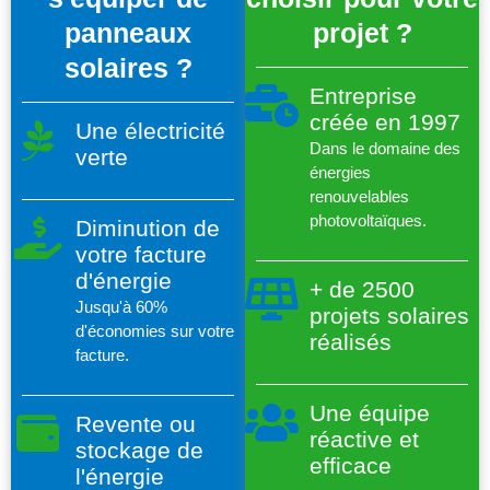
panneaux
projet ?
solaires ?
Entreprise
créée en 1997
Une électricité
Dans le domaine des
verte
énergies
renouvelables
photovoltaïques.
Diminution de
votre facture
d'énergie
+ de 2500
Jusqu'à 60%
projets solaires
d'économies sur votre
réalisés
facture.
Une équipe
Revente ou
réactive et
stockage de
efficace
l'énergie