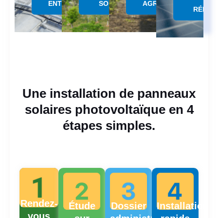
&
ENTREPÔTS
SOLAIRE
AGRICOLES
RÉPAR
Une installation de panneaux
solaires photovoltaïque en 4
étapes simples.
Rendez-
Étude
Dossier
Installation
vous