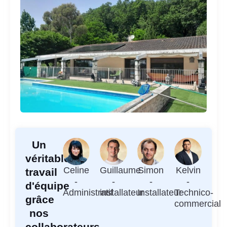
Un
véritable
Celine
Guillaume
Simon
Kelvin
travail
-
-
-
-
d'équipe
Administratif
installateur
Installateur
Technico-
grâce
commercial
nos
collaborateurs