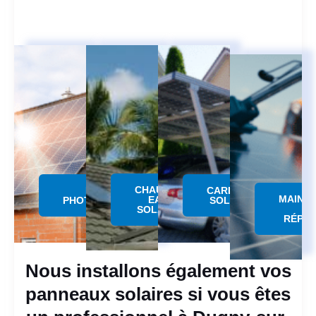
CHAUFFE
PANNEAU
CARPORT
MAINT
EAU
PHOTOVOLTAÏQUE
SOLAIRE
SOLAIRE
RÉPAR
Nous installons également vos
panneaux solaires si vous êtes