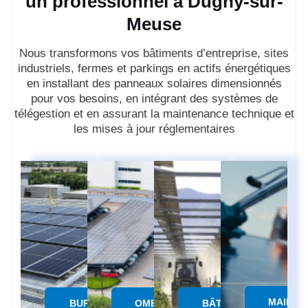
un professionnel à Dugny-sur-
Meuse
Nous transformons vos bâtiments d’entreprise, sites
industriels, fermes et parkings en actifs énergétiques
en installant des panneaux solaires dimensionnés
pour vos besoins, en intégrant des systèmes de
télégestion et en assurant la maintenance technique et
les mises à jour réglementaires
MAINTE
BUREAUX &
OMBRIERE
BÂTIMENTS