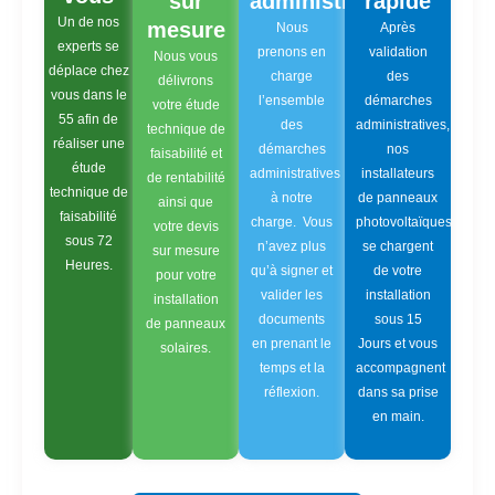
sur
administratif
rapide
Un de nos
mesure
Nous
Après
experts se
prenons en
validation
Nous vous
déplace chez
charge
des
délivrons
vous dans le
l’ensemble
démarches
votre étude
55 afin de
des
administratives,
technique de
réaliser une
démarches
nos
faisabilité et
étude
administratives
installateurs
de rentabilité
technique de
à notre
de panneaux
ainsi que
faisabilité
charge. Vous
photovoltaïques
votre devis
sous 72
n’avez plus
se chargent
sur mesure
Heures.
qu’à signer et
de votre
pour votre
valider les
installation
installation
documents
sous 15
de panneaux
en prenant le
Jours et vous
solaires.
temps et la
accompagnent
réflexion.
dans sa prise
en main.