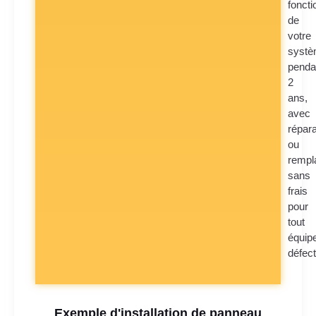
fonct
de
votre
syst
penda
2
ans,
avec
répara
ou
rempl
sans
frais
pour
tout
équip
défec
Exemple d'installation de panneau