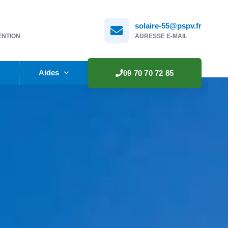
solaire-55@pspv.fr
ENTION
ADRESSE E-MAIL
e
Aides
09 70 70 72 85