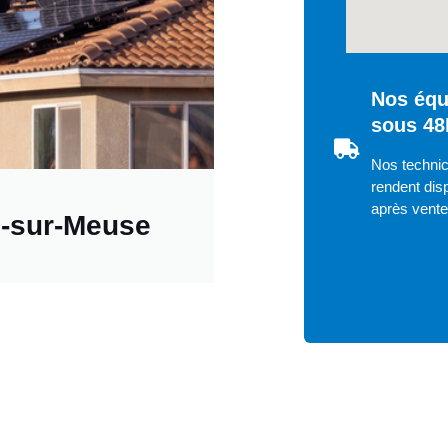
Nos équ
sous 48
Nos technic
rendent disp
après vent
s-sur-Meuse