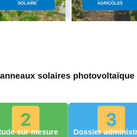
SOLAIRE
AGRICOLES
panneaux solaires photovoltaïque
tude sur mesure
Dossier administr