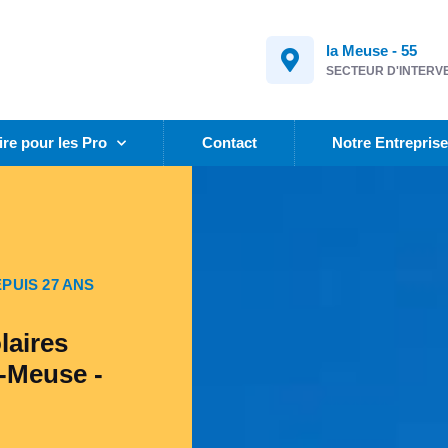
la Meuse - 55
SECTEUR D'INTERV
ire pour les Pro
Contact
Notre Entrepris
PUIS 27 ANS
laires
-Meuse -