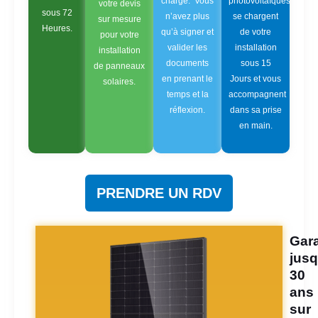
charge. Vous
photovoltaïques
votre devis
sous 72
n’avez plus
se chargent
sur mesure
Heures.
qu’à signer et
de votre
pour votre
valider les
installation
installation
documents
sous 15
de panneaux
en prenant le
Jours et vous
solaires.
temps et la
accompagnent
réflexion.
dans sa prise
en main.
PRENDRE UN RDV
Gara
jusq
30
ans
sur