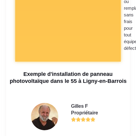
ou
rempl
sans
frais
pour
tout
équip
défec
Exemple d'installation de panneau
photovoltaïque dans le 55 à Ligny-en-Barrois
Gilles F
Propriétaire