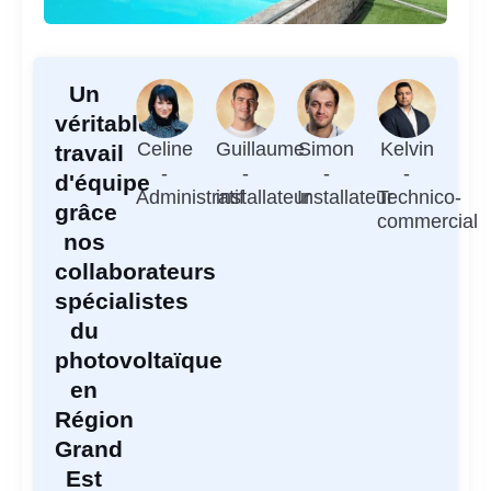
Un
véritable
Celine
Guillaume
Simon
Kelvin
travail
-
-
-
-
d'équipe
Administratif
installateur
Installateur
Technico-
grâce
commercial
nos
collaborateurs
spécialistes
du
photovoltaïque
en
Région
Grand
Est