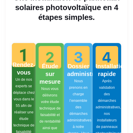
solaires photovoltaïque en 4
étapes simples.
Rendez-
Étude
Dossier
Installation
vous
sur
administratif
rapide
Un de nos
mesure
Nous
Après
experts se
prenons en
validation
Nous vous
déplace chez
charge
des
délivrons
vous dans le
l’ensemble
démarches
votre étude
55 afin de
des
administratives,
technique de
réaliser une
démarches
nos
faisabilité et
étude
administratives
installateurs
de rentabilité
technique de
à notre
de panneaux
ainsi que
faisabilité