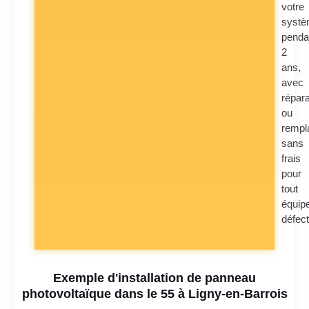
votre
syst
penda
2
ans,
avec
répara
ou
rempl
sans
frais
pour
tout
équip
défec
Exemple d'installation de panneau
photovoltaïque dans le 55 à Ligny-en-Barrois