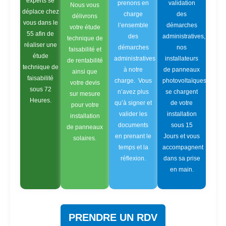
experts se
prenons en
validation
Nous vous
déplace chez
charge
des
délivrons
vous dans le
l’ensemble
démarches
votre étude
55 afin de
des
administratives,
technique de
réaliser une
démarches
nos
faisabilité et
étude
administratives
installateurs
de rentabilité
technique de
à notre
de panneaux
ainsi que
faisabilité
charge. Vous
photovoltaïques
votre devis
sous 72
n’avez plus
se chargent
sur mesure
Heures.
qu’à signer et
de votre
pour votre
valider les
installation
installation
documents
sous 15
de panneaux
en prenant le
Jours et vous
solaires.
temps et la
accompagnent
réflexion.
dans sa prise
en main.
PRENDRE UN RDV