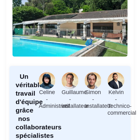
Un
véritable
Celine
Guillaume
Simon
Kelvin
travail
-
-
-
-
d'équipe
Administratif
installateur
Installateur
Technico-
grâce
commercial
nos
collaborateurs
spécialistes