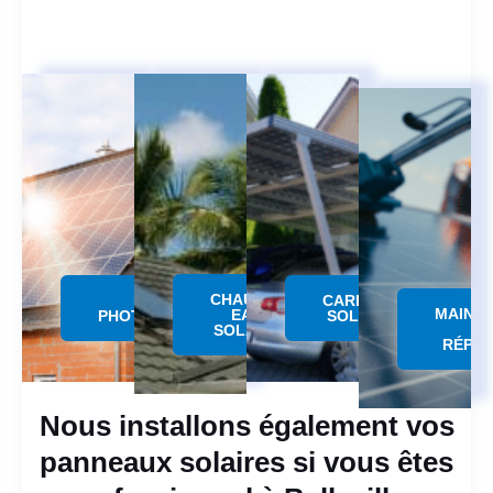
CHAUFFE
PANNEAU
CARPORT
MAINT
EAU
PHOTOVOLTAÏQUE
SOLAIRE
SOLAIRE
RÉPAR
Nous installons également vos
panneaux solaires si vous êtes