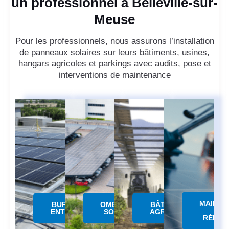
un professionnel à Belleville-sur-
Meuse
Pour les professionnels, nous assurons l’installation
de panneaux solaires sur leurs bâtiments, usines,
hangars agricoles et parkings avec audits, pose et
interventions de maintenance
MAINTE
BUREAUX &
OMBRIERE
BÂTIMENTS
&
ENTREPÔTS
SOLAIRE
AGRICOLES
RÉPAR