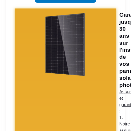
Gara
jusq
30
ans
sur
l'ins
de
vos
pan
sola
phot
Assur
et
garant
:
1.
Notre
assur