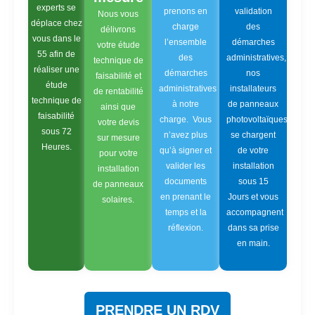
experts se
prenons en
validation
Nous vous
déplace chez
charge
des
délivrons
vous dans le
l’ensemble
démarches
votre étude
55 afin de
des
administratives,
technique de
réaliser une
démarches
nos
faisabilité et
étude
administratives
installateurs
de rentabilité
technique de
à notre
de panneaux
ainsi que
faisabilité
charge. Vous
photovoltaïques
votre devis
sous 72
n’avez plus
se chargent
sur mesure
Heures.
qu’à signer et
de votre
pour votre
valider les
installation
installation
documents
sous 15
de panneaux
en prenant le
Jours et vous
solaires.
temps et la
accompagnent
réflexion.
dans sa prise
en main.
PRENDRE UN RDV