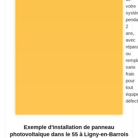
votre
syst
penda
2
ans,
avec
répara
ou
rempl
sans
frais
pour
tout
équip
défec
Exemple d'installation de panneau
photovoltaïque dans le 55 à Ligny-en-Barrois