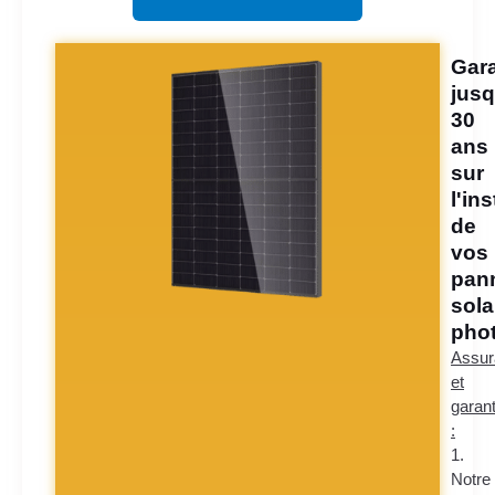
Gara
jusq
30
ans
sur
l'ins
de
vos
pan
sola
phot
Assur
et
garant
:
1.
Notre