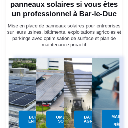
panneaux solaires si vous êtes
un professionnel à Bar-le-Duc
Mise en place de panneaux solaires pour entreprises
sur leurs usines, bâtiments, exploitations agricoles et
parkings avec optimisation de surface et plan de
maintenance proactif
MAINTE
BUREAUX &
OMBRIERE
BÂTIMENTS
&
ENTREPÔTS
SOLAIRE
AGRICOLES
RÉPAR