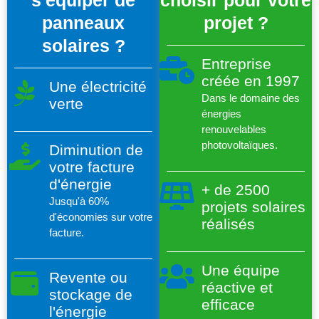
s'équiper de
choisir pour votre
panneaux
projet ?
solaires ?
Entreprise
créée en 1997
Une électricité
Dans le domaine des
verte
énergies
renouvelables
photovoltaïques.
Diminution de
votre facture
d'énergie
+ de 2500
Jusqu'à 60%
projets solaires
d'économies sur votre
réalisés
facture.
Une équipe
Revente ou
réactive et
stockage de
efficace
l'énergie