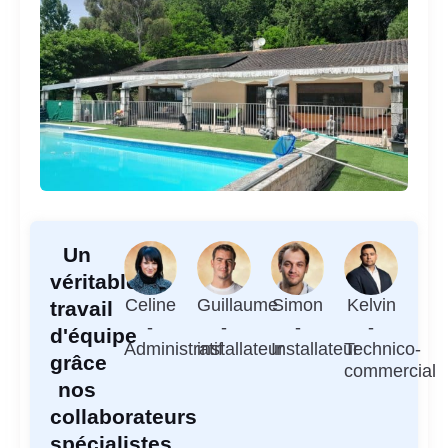
Un
véritable
Celine
Guillaume
Simon
Kelvin
travail
-
-
-
-
d'équipe
Administratif
installateur
Installateur
Technico-
grâce
commercial
nos
collaborateurs
spécialistes